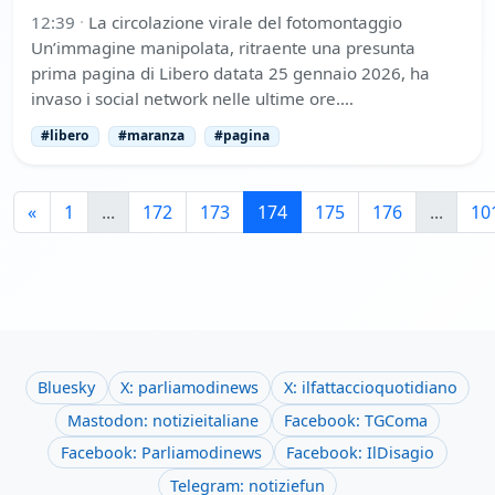
12:39
·
La circolazione virale del fotomontaggio
Un’immagine manipolata, ritraente una presunta
prima pagina di Libero datata 25 gennaio 2026, ha
invaso i social network nelle ultime ore.…
#libero
#maranza
#pagina
«
1
...
172
173
174
175
176
...
10
Bluesky
X: parliamodinews
X: ilfattaccioquotidiano
Mastodon: notizieitaliane
Facebook: TGComa
Facebook: Parliamodinews
Facebook: IlDisagio
Telegram: notiziefun