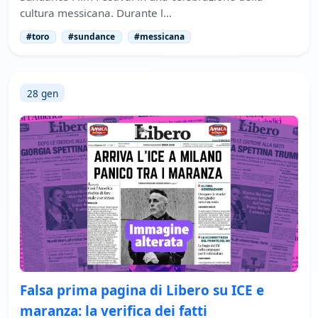
cultura messicana. Durante l…
#toro
#sundance
#messicana
28 gen
Falsa prima pagina di Libero su ICE e
maranza: la verifica dei fatti