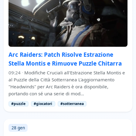
Arc Raiders: Patch Risolve Estrazione
Stella Montis e Rimuove Puzzle Chitarra
09:24
·
Modifiche Cruciali all'Estrazione Stella Montis e
al Puzzle della Città Sotterranea L'aggiornamento
"Headwinds" per Arc Raiders è ora disponibile,
portando con sé una serie di mod…
#puzzle
#giocatori
#sotterranea
28 gen