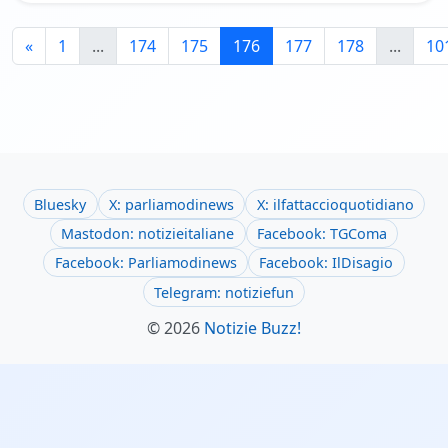
«
1
...
174
175
176
177
178
...
10
Bluesky
X: parliamodinews
X: ilfattaccioquotidiano
Mastodon: notizieitaliane
Facebook: TGComa
Facebook: Parliamodinews
Facebook: IlDisagio
Telegram: notiziefun
© 2026
Notizie Buzz!