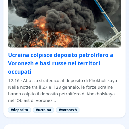
Ucraina colpisce deposito petrolifero a
Voronezh e basi russe nei territori
occupati
12:16
·
Attacco strategico al deposito di Khokholskaya
Nella notte tra il 27 e il 28 gennaio, le forze ucraine
hanno colpito il deposito petrolifero di Khokholskaya
nell’Oblast di Voronez…
#deposito
#ucraina
#voronezh