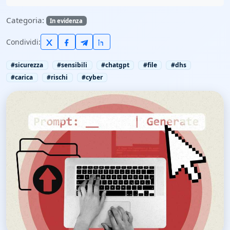
Categoria:
In evidenza
Condividi:
#sicurezza
#sensibili
#chatgpt
#file
#dhs
#carica
#rischi
#cyber