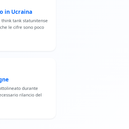
to in Ucraina
n think tank statunitense
che le cifre sono poco
agne
sottolineato durante
cessario rilancio del