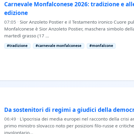
Carnevale Monfalconese 2026: tradizione e alle
edizione
07:05
·
Sior Anzoleto Postier e il Testamento ironico Cuore p
Monfalconese è Sior Anzoleto Postier, maschera simbolo della 
martedì grasso (17 …
#tradizione
#carnevale monfalconese
#monfalcone
Da sostenitori di regimi a giudici della democ
06:49
·
L'ipocrisia dei media europei nel racconto della crisi 
primo ministro slovacco noto per posizioni filo-russe e critich
involontario…