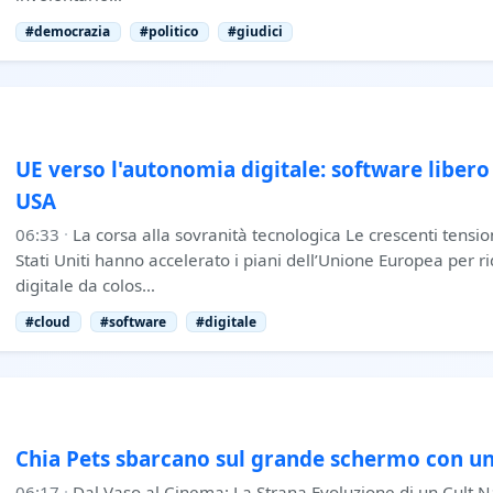
#democrazia
#politico
#giudici
UE verso l'autonomia digitale: software libero
USA
06:33
·
La corsa alla sovranità tecnologica Le crescenti tensio
Stati Uniti hanno accelerato i piani dell’Unione Europea per r
digitale da colos…
#cloud
#software
#digitale
Chia Pets sbarcano sul grande schermo con un
06:17
·
Dal Vaso al Cinema: La Strana Evoluzione di un Cult N