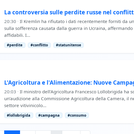
La controversia sulle perdite russe nel conflit
20:30
·
Il Kremlin ha rifiutato i dati recentemente forniti da u
sulla sofferenza causata dalla guerra in Ucraina, affermando 
affidabili. I…
#perdite
#conflitto
#statunitense
L'Agricoltura e l'Alimentazione: Nuove Camp
20:03
·
Il ministro dell’Agricoltura Francesco Lollobrigida ha 
un’audizione alla Commissione Agricoltura della Camera, il ne
settore vitivinicolo…
#lollobrigida
#campagna
#consumo