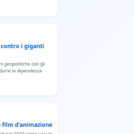
 contro i giganti
ni geopolitiche con gli
idurre la dipendenza
 film d'animazione
ati nel 1977 come vasi in