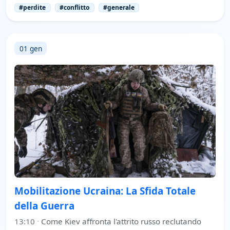
#perdite
#conflitto
#generale
01 gen
Mobilitazione Ucraina: La Sfida Totale
della Guerra
13:10
·
Come Kiev affronta l'attrito russo reclutando