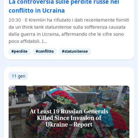
La controversia sulle perdite russe nel
conflitto in Ucraina
20:30
·
Il Kremlin ha rifiutato i dati recentemente forniti
da un think tank statunitense sulla sofferenza causata
dalla guerra in Ucraina, affermando che le cifre sono
poco affidabili. I…
#perdite
#conflitto
#statunitense
11 gen