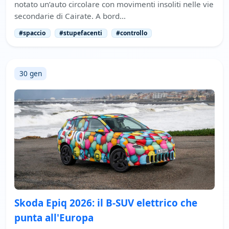
notato un’auto circolare con movimenti insoliti nelle vie
secondarie di Cairate. A bord…
#spaccio
#stupefacenti
#controllo
30 gen
Skoda Epiq 2026: il B-SUV elettrico che
punta all'Europa