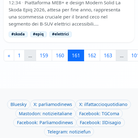
12:34
·
Piattaforma MEB+ e design Modern Solid La
Skoda Epiq 2026, attesa per fine anno, rappresenta
una scommessa cruciale per il brand ceco nel
segmento dei B-SUV elettrici accessibili.…
#skoda
#epiq
#elettrici
«
1
...
159
160
161
162
163
...
10
Bluesky
X: parliamodinews
X: ilfattaccioquotidiano
Mastodon: notizieitaliane
Facebook: TGComa
Facebook: Parliamodinews
Facebook: IlDisagio
Telegram: notiziefun