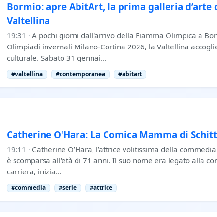
Bormio: apre AbitArt, la prima galleria d’art
Valtellina
19:31
·
A pochi giorni dall'arrivo della Fiamma Olimpica a Borm
Olimpiadi invernali Milano-Cortina 2026, la Valtellina accogl
culturale. Sabato 31 gennai…
#valtellina
#contemporanea
#abitart
Catherine O'Hara: La Comica Mamma di Schitt
19:11
·
Catherine O’Hara, l’attrice volitissima della commed
è scomparsa all'età di 71 anni. Il suo nome era legato alla c
carriera, inizia…
#commedia
#serie
#attrice