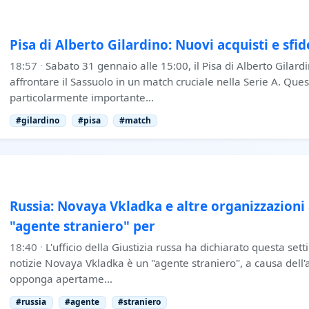
Pisa di Alberto Gilardino: Nuovi acquisti e sfid
18:57
·
Sabato 31 gennaio alle 15:00, il Pisa di Alberto Gilard
affrontare il Sassuolo in un match cruciale nella Serie A. Que
particolarmente importante…
#gilardino
#pisa
#match
Russia: Novaya Vkladka e altre organizzazioni
"agente straniero" per
18:40
·
L'ufficio della Giustizia russa ha dichiarato questa sett
notizie Novaya Vkladka è un "agente straniero", a causa dell'
opponga apertame…
#russia
#agente
#straniero