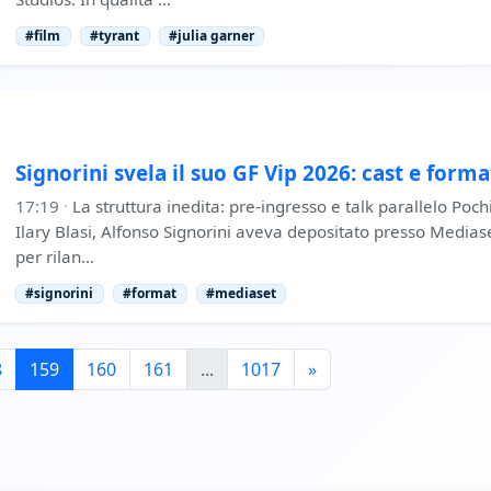
#film
#tyrant
#julia garner
Signorini svela il suo GF Vip 2026: cast e forma
17:19
·
La struttura inedita: pre-ingresso e talk parallelo Poc
Ilary Blasi, Alfonso Signorini aveva depositato presso Medias
per rilan…
#signorini
#format
#mediaset
8
159
160
161
...
1017
»