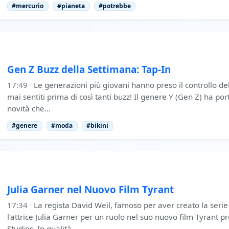
#mercurio
#pianeta
#potrebbe
Gen Z Buzz della Settimana: Tap-In
17:49
·
Le generazioni più giovani hanno preso il controllo del
mai sentiti prima di così tanti buzz! Il genere Y (Gen Z) ha po
novità che…
#genere
#moda
#bikini
Julia Garner nel Nuovo Film Tyrant
17:34
·
La regista David Weil, famoso per aver creato la serie
l'attrice Julia Garner per un ruolo nel suo nuovo film Tyran
Studios. In qualità …