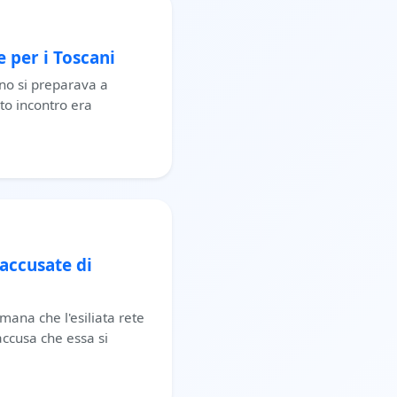
e per i Toscani
ino si preparava a
sto incontro era
 accusate di
imana che l'esiliata rete
accusa che essa si