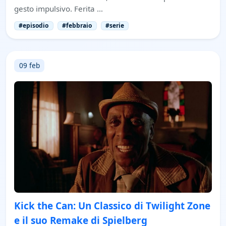
gesto impulsivo. Ferita …
#episodio
#febbraio
#serie
09 feb
Kick the Can: Un Classico di Twilight Zone
e il suo Remake di Spielberg