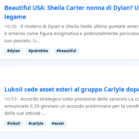
Beautiful USA: Sheila Carter nonna di Dylan? Un
legame
10:26
·
Il mistero di Dylan e Sheila Nelle ultime puntate amer
è emerso come figura enigmatica e potenzialmente pericolos
suo passato. U…
#dylan
#potrebbe
#beautiful
Lukoil cede asset esteri al gruppo Carlyle dop
10:53
·
Accordo strategico sotto pressione delle sanzioni La 
annunciato il 29 gennaio un accordo preliminare per la vend
delle sue attività …
#lukoil
#carlyle
#asset