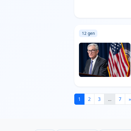
12 gen
1
2
3
...
7
»