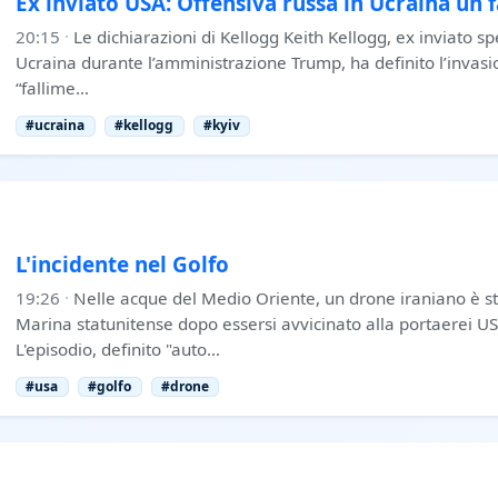
Ex inviato USA: Offensiva russa in Ucraina un 
20:15
·
Le dichiarazioni di Kellogg Keith Kellogg, ex inviato spe
Ucraina durante l’amministrazione Trump, ha definito l’invasi
“fallime…
#ucraina
#kellogg
#kyiv
L'incidente nel Golfo
19:26
·
Nelle acque del Medio Oriente, un drone iraniano è st
Marina statunitense dopo essersi avvicinato alla portaerei U
L'episodio, definito "auto…
#usa
#golfo
#drone