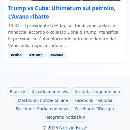
Trump vs Cuba: Ultimatum sul petrolio,
L'Avana ribatte
13:33
·
Il presidente USA taglia i fondi venezuelani e
minaccia: accordo o collasso Donald Trump intensifica
le pressioni su Cuba bloccando petrolio e denaro dal
Venezuela, dopo la caduta…
#cuba
#trump
#avana
Bluesky
X: parliamodinews
X: ilfattaccioquotidiano
Mastodon: notizieitaliane
Facebook: TGComa
Facebook: Parliamodinews
Facebook: IlDisagio
Telegram: notiziefun
© 2026
Notizie Buzz!