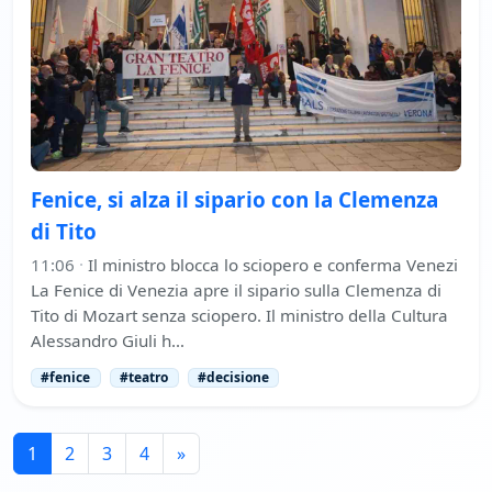
Fenice, si alza il sipario con la Clemenza
di Tito
11:06
·
Il ministro blocca lo sciopero e conferma Venezi
La Fenice di Venezia apre il sipario sulla Clemenza di
Tito di Mozart senza sciopero. Il ministro della Cultura
Alessandro Giuli h…
#fenice
#teatro
#decisione
1
2
3
4
»