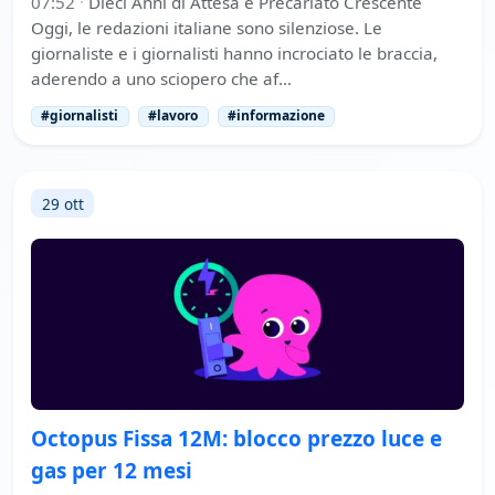
07:52
·
Dieci Anni di Attesa e Precariato Crescente
Oggi, le redazioni italiane sono silenziose. Le
giornaliste e i giornalisti hanno incrociato le braccia,
aderendo a uno sciopero che af…
#giornalisti
#lavoro
#informazione
29 ott
Octopus Fissa 12M: blocco prezzo luce e
gas per 12 mesi