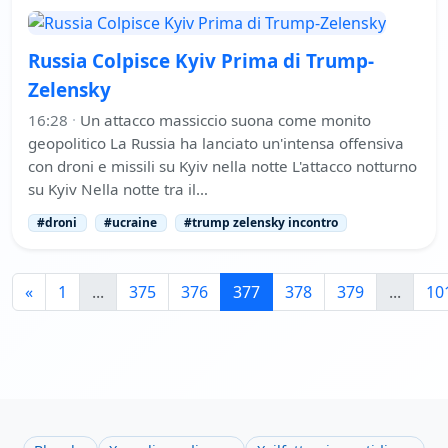
Russia Colpisce Kyiv Prima di Trump-
Zelensky
16:28
·
Un attacco massiccio suona come monito
geopolitico La Russia ha lanciato un'intensa offensiva
con droni e missili su Kyiv nella notte L'attacco notturno
su Kyiv Nella notte tra il…
#droni
#ucraine
#trump zelensky incontro
«
1
...
375
376
377
378
379
...
10