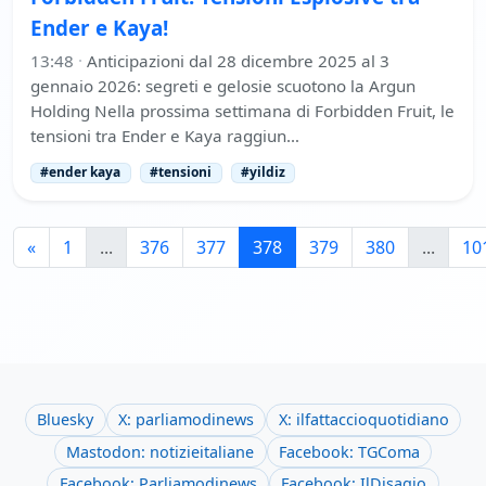
Ender e Kaya!
13:48
·
Anticipazioni dal 28 dicembre 2025 al 3
gennaio 2026: segreti e gelosie scuotono la Argun
Holding Nella prossima settimana di Forbidden Fruit, le
tensioni tra Ender e Kaya raggiun…
#ender kaya
#tensioni
#yildiz
«
1
...
376
377
378
379
380
...
10
Bluesky
X: parliamodinews
X: ilfattaccioquotidiano
Mastodon: notizieitaliane
Facebook: TGComa
Facebook: Parliamodinews
Facebook: IlDisagio