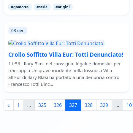
#gomorra
#serie
#origini
03 gen
Crollo Soffitto Villa Eur: Totti Denunciato!
11:56
·
Ilary Blasi nel caos: guai legali e domestici per
l'ex coppia Un grave incidente nella lussuosa Villa
all'Eur di Ilary Blasi ha portato a una denuncia contro
Francesco Totti L'inc…
«
1
...
325
326
327
328
329
...
10