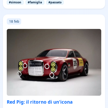
#simson
#famiglia
#passato
18 feb
Red Pig: il ritorno di un'icona