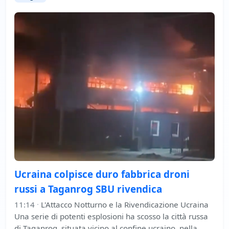
Ucraina colpisce duro fabbrica droni
russi a Taganrog SBU rivendica
11:14
·
L'Attacco Notturno e la Rivendicazione Ucraina
Una serie di potenti esplosioni ha scosso la città russa
di Taganrog, situata vicino al confine ucraino, nella