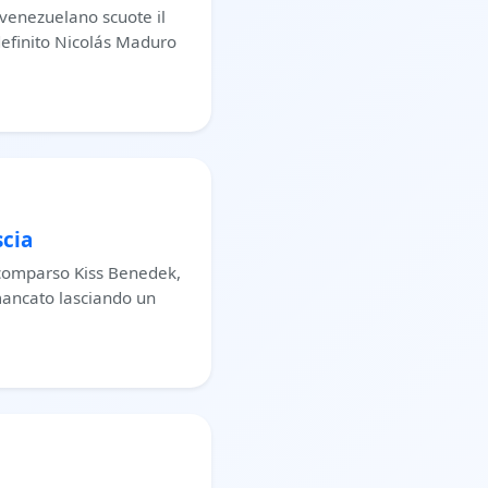
 venezuelano scuote il
 definito Nicolás Maduro
scia
 scomparso Kiss Benedek,
mancato lasciando un