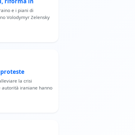
i, riforma in
ino e i piani di
raino Volodymyr Zelensky
 proteste
lleviare la crisi
e autorità iraniane hanno