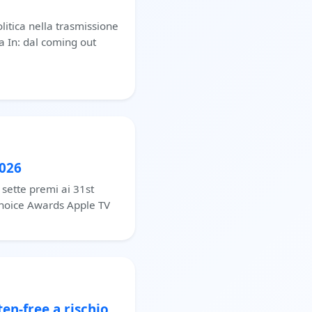
olitica nella trasmissione
 In: dal coming out
2026
 sette premi ai 31st
 Choice Awards Apple TV
en-free a rischio