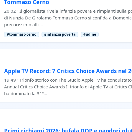
Tommaso Cerno
20:02
·
Il giornalista rivela infanzia povera e rimpianti sulla p
di Nunzia De Girolamo Tommaso Cerno si confida a Domenica
precocissimo all'i…
#tommaso cerno
#infanzia poverta
#udine
Apple TV Record: 7 Critics Choice Awards nel 
19:49
·
Trionfo storico con The Studio Apple TV ha conquistato
Annual Critics Choice Awards Il trionfo di Apple TV ai Critics
ha dominato la 31ª…
Primi richiami 2026: bufala DOP e pandori glut