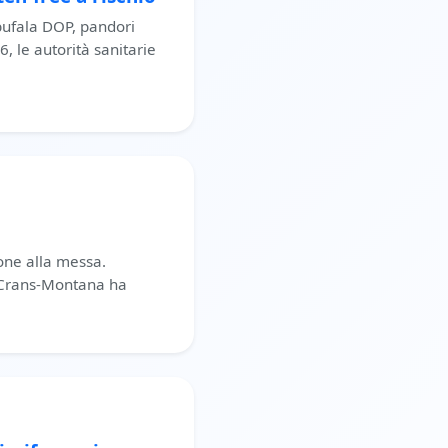
i bufala DOP, pandori
6, le autorità sanitarie
ione alla messa.
a Crans-Montana ha