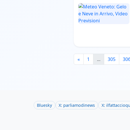
«
1
...
305
30
Bluesky
X: parliamodinews
X: ilfattaccioq