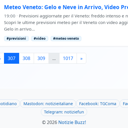
Meteo Veneto: Gelo e Neve in Arrivo, Video Pr
19:00
·
Previsioni aggiornate per il Veneto: freddo intenso e 
Scopri le ultime previsioni meteo per il Veneto con video agg
Gelo in arrivo…
#previsioni
#video
#meteo veneto
6
307
308
309
...
1017
»
uotidiano
Mastodon: notizieitaliane
Facebook: TGComa
Fa
Telegram: notiziefun
© 2026
Notizie Buzz!