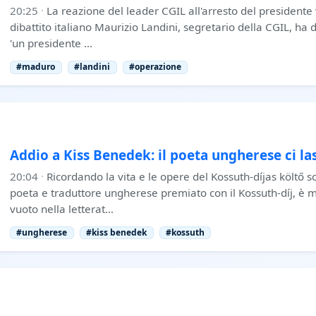
20:25
·
La reazione del leader CGIL all'arresto del presidente
dibattito italiano Maurizio Landini, segretario della CGIL, ha
'un presidente …
#maduro
#landini
#operazione
Addio a Kiss Benedek: il poeta ungherese ci la
20:04
·
Ricordando la vita e le opere del Kossuth-díjas költő
poeta e traduttore ungherese premiato con il Kossuth-díj, è 
vuoto nella letterat…
#ungherese
#kiss benedek
#kossuth