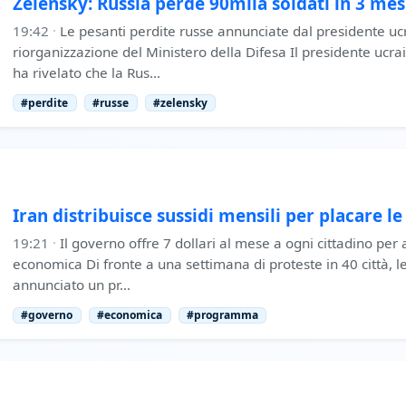
Zelensky: Russia perde 90mila soldati in 3 mes
19:42
·
Le pesanti perdite russe annunciate dal presidente ucra
riorganizzazione del Ministero della Difesa Il presidente uc
ha rivelato che la Rus…
#perdite
#russe
#zelensky
Iran distribuisce sussidi mensili per placare le
19:21
·
Il governo offre 7 dollari al mese a ogni cittadino per a
economica Di fronte a una settimana di proteste in 40 città, l
annunciato un pr…
#governo
#economica
#programma