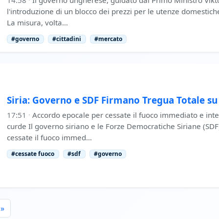
14:58
·
Il governo ungherese, guidato dal Primo Ministro Vik
l'introduzione di un blocco dei prezzi per le utenze domestich
La misura, volta…
#governo
#cittadini
#mercato
Siria: Governo e SDF Firmano Tregua Totale su T
17:51
·
Accordo epocale per cessate il fuoco immediato e inte
curde Il governo siriano e le Forze Democratiche Siriane (SD
cessate il fuoco immed…
#cessate fuoco
#sdf
#governo
»