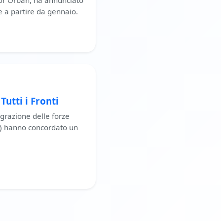
tor Orbán, ha annunciato
e a partire da gennaio.
utti i Fronti
grazione delle forze
F) hanno concordato un