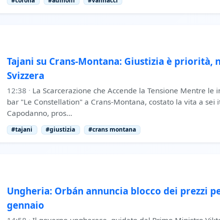
#corona
#adinolfi
#vannacci
Tajani su Crans-Montana: Giustizia è priorità, 
Svizzera
12:38
·
La Scarcerazione che Accende la Tensione Mentre le in
bar "Le Constellation" a Crans-Montana, costato la vita a sei it
Capodanno, pros…
#tajani
#giustizia
#crans montana
Ungheria: Orbán annuncia blocco dei prezzi pe
gennaio