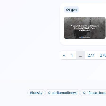
09 gen
«
1
...
277
27
Bluesky
X: parliamodinews
X: ilfattaccioq