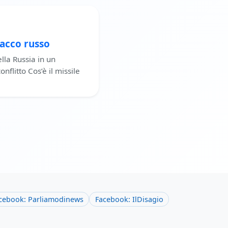
tacco russo
lla Russia in un
flitto Cos’è il missile
cebook: Parliamodinews
Facebook: IlDisagio