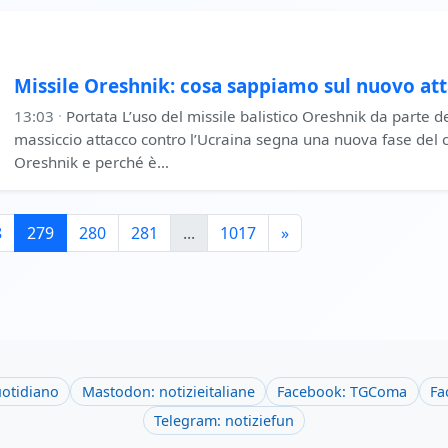
Missile Oreshnik: cosa sappiamo sul nuovo at
13:03
·
Portata L’uso del missile balistico Oreshnik da parte de
massiccio attacco contro l’Ucraina segna una nuova fase del con
Oreshnik e perché è…
8
279
280
281
...
1017
»
uotidiano
Mastodon: notizieitaliane
Facebook: TGComa
Fa
Telegram: notiziefun