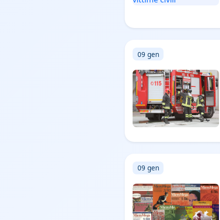
09 gen
09 gen