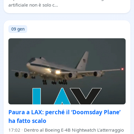
artificiale non è solo c…
09 gen
Paura a LAX: perché il ‘Doomsday Plane’
ha fatto scalo
17:02
·
Dentro al Boeing E-4B Nightwatch L’atterraggio