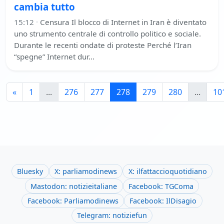
cambia tutto
15:12
·
Censura Il blocco di Internet in Iran è diventato
uno strumento centrale di controllo politico e sociale.
Durante le recenti ondate di proteste Perché l’Iran
“spegne” Internet dur…
«
1
...
276
277
278
279
280
...
10
Bluesky
X: parliamodinews
X: ilfattaccioquotidiano
Mastodon: notizieitaliane
Facebook: TGComa
Facebook: Parliamodinews
Facebook: IlDisagio
Telegram: notiziefun