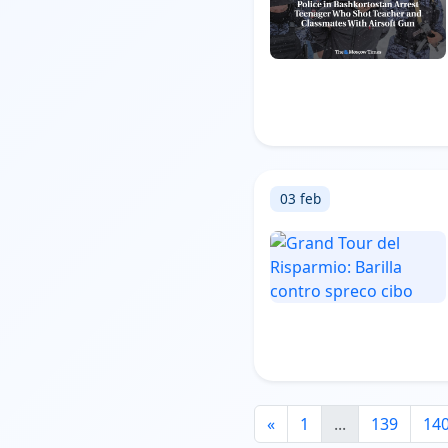
03 feb
«
1
...
139
14