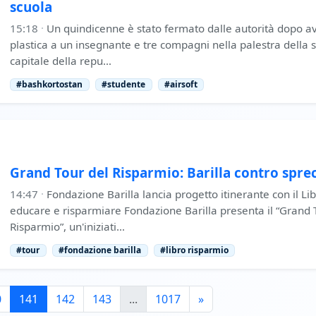
scuola
15:18
·
Un quindicenne è stato fermato dalle autorità dopo av
plastica a un insegnante e tre compagni nella palestra della 
capitale della repu…
#bashkortostan
#studente
#airsoft
Grand Tour del Risparmio: Barilla contro spre
14:47
·
Fondazione Barilla lancia progetto itinerante con il Li
educare e risparmiare Fondazione Barilla presenta il “Grand T
Risparmio”, un'iniziati…
#tour
#fondazione barilla
#libro risparmio
0
141
142
143
...
1017
»