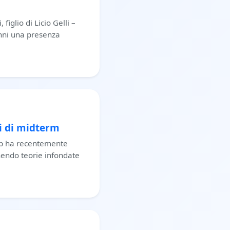
figlio di Licio Gelli –
anni una presenza
ni di midterm
mp ha recentemente
onendo teorie infondate