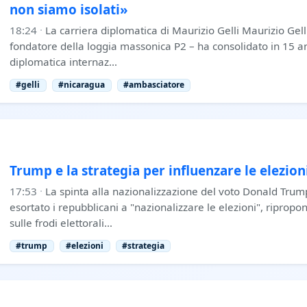
non siamo isolati»
18:24
·
La carriera diplomatica di Maurizio Gelli Maurizio Gelli, 
fondatore della loggia massonica P2 – ha consolidato in 15 
diplomatica internaz…
#gelli
#nicaragua
#ambasciatore
Trump e la strategia per influenzare le elezio
17:53
·
La spinta alla nazionalizzazione del voto Donald Tru
esortato i repubblicani a "nazionalizzare le elezioni", riprop
sulle frodi elettorali…
#trump
#elezioni
#strategia