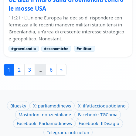
le mosse USA
11:21
·
L’Unione Europea ha deciso di rispondere con
fermezza alle recenti manovre militari statunitensi in
Groenlandia, un’area di crescente interesse strategico
e geopolitico. Nonostant…
#groenlandia
#economiche
#militari
1
2
3
...
6
»
Bluesky
X: parliamodinews
X: ilfattaccioquotidiano
Mastodon: notizieitaliane
Facebook: TGComa
Facebook: Parliamodinews
Facebook: IlDisagio
Telegram: notiziefun