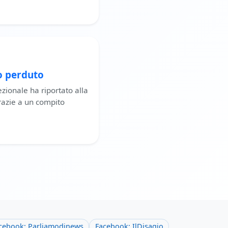
o perduto
zionale ha riportato alla
grazie a un compito
cebook: Parliamodinews
Facebook: IlDisagio