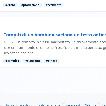
#droni
#produzione
#occidente
Compiti di un bambino svelano un testo antic
10:55
·
Un compito in classe inaspettato Un ritrovamento ecce
luce un frammento di un testo filosofico altrimenti perduto, 
scolastico risalent…
#compito
#tianshou
#cinese
uotidiano
Mastodon: notizieitaliane
Facebook: TGComa
Fa