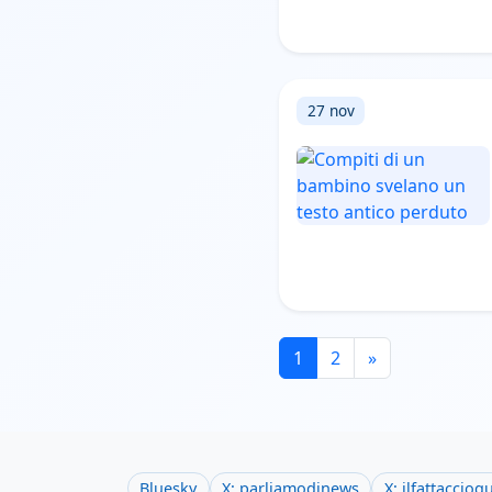
27 nov
1
2
»
Bluesky
X: parliamodinews
X: ilfattaccioq