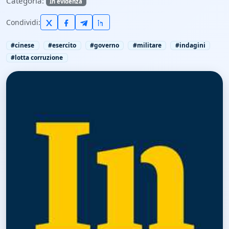
Categoria:
In evidenza
Condividi:
#cinese
#esercito
#governo
#militare
#indagini
#lotta corruzione