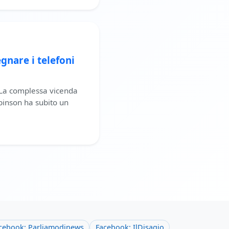
nare i telefoni
 La complessa vicenda
binson ha subito un
cebook: Parliamodinews
Facebook: IlDisagio