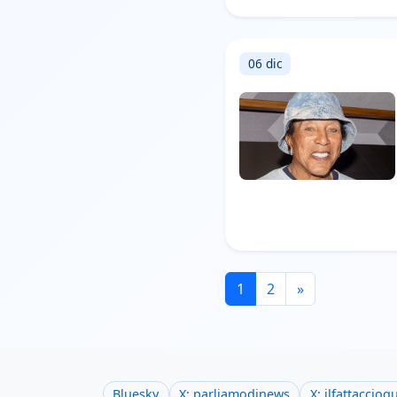
06 dic
1
2
»
Bluesky
X: parliamodinews
X: ilfattaccioq