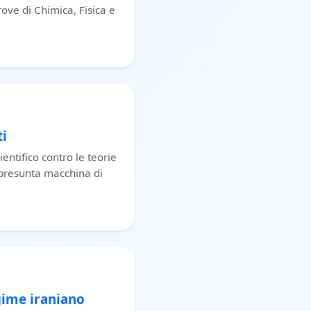
rove di Chimica, Fisica e
ti
ntifico contro le teorie
 presunta macchina di
gime iraniano