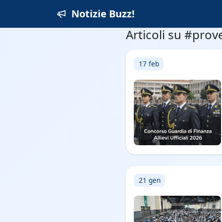
Notizie Buzz!
Articoli su #prov
17 feb
21 gen