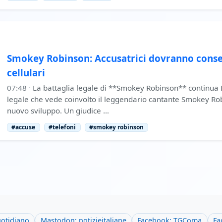
Smokey Robinson: Accusatrici dovranno conseg
cellulari
07:48
·
La battaglia legale di **Smokey Robinson** continua
legale che vede coinvolto il leggendario cantante Smokey Ro
nuovo sviluppo. Un giudice …
#accuse
#telefoni
#smokey robinson
uotidiano
Mastodon: notizieitaliane
Facebook: TGComa
Fa