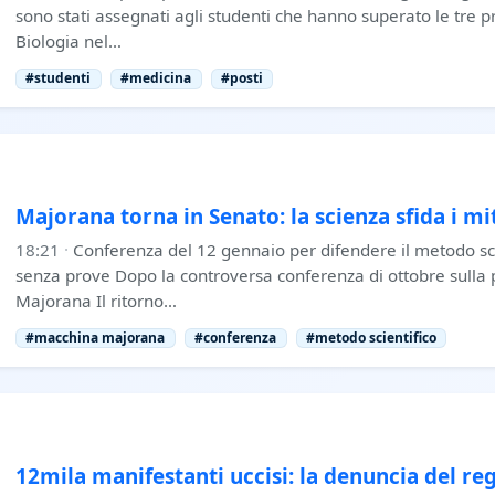
sono stati assegnati agli studenti che hanno superato le tre p
Biologia nel…
#studenti
#medicina
#posti
Majorana torna in Senato: la scienza sfida i mi
18:21
·
Conferenza del 12 gennaio per difendere il metodo scie
senza prove Dopo la controversa conferenza di ottobre sulla
Majorana Il ritorno…
#macchina majorana
#conferenza
#metodo scientifico
12mila manifestanti uccisi: la denuncia del re