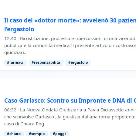
Il caso del «dottor morte»: avvelenò 30 pazien
l’ergastolo
12:40
·
Ricostruzione, processo e ripercussioni di una vicenda
pubblica e la comunità medica Il presente articolo ricostruisce 
giudiziari…
#farmaci
#responsabilita
#ergastolo
Caso Garlasco: Scontro su Impronte e DNA di 
08:32
·
La Nuova Ondata Giudiziaria a Pavia Diciassette anni d
che sconvolse Garlasco , la giustizia italiana torna prepoten
caso di Chiara Pog…
#chiara
#sempio
#poggi