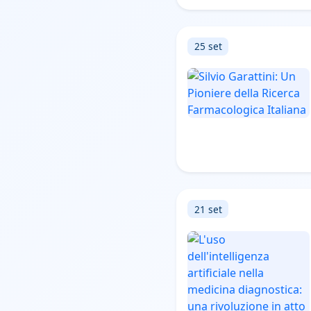
25 set
21 set