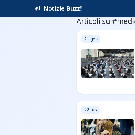
Notizie Buzz!
Articoli su #medi
21 gen
22 nov