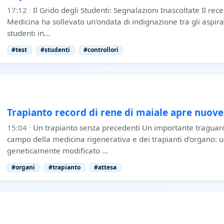
17:12
·
Il Grido degli Studenti: Segnalazioni Inascoltate Il re
Medicina ha sollevato un'ondata di indignazione tra gli aspiran
studenti in…
#test
#studenti
#controllori
Trapianto record di rene di maiale apre nuov
15:04
·
Un trapianto senza precedenti Un importante traguard
campo della medicina rigenerativa e dei trapianti d’organo: 
geneticamente modificato …
#organi
#trapianto
#attesa