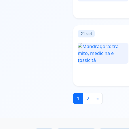
21 set
1
2
»