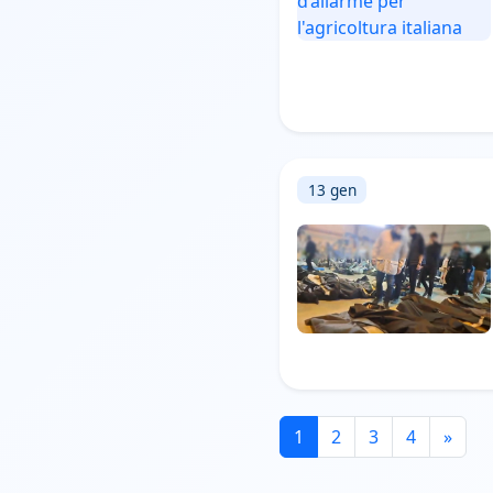
13 gen
1
2
3
4
»