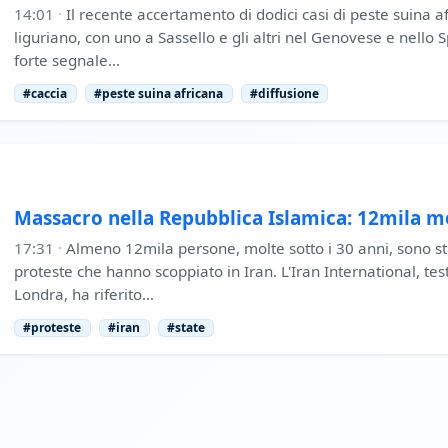
14:01
·
Il recente accertamento di dodici casi di peste suina af
liguriano, con uno a Sassello e gli altri nel Genovese e nello
forte segnale…
#caccia
#peste suina africana
#diffusione
Massacro nella Repubblica Islamica: 12mila mo
17:31
·
Almeno 12mila persone, molte sotto i 30 anni, sono st
proteste che hanno scoppiato in Iran. L'Iran International, tes
Londra, ha riferito…
#proteste
#iran
#state