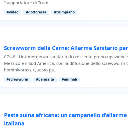
"supportatore di Trum…
#video
#dottoressa
#trumpiano
Screwworm della Carne: Allarme Sanitario pe
07:48
·
Un'emergenza sanitaria di crescente preoccupazione s
Messico e il Sud America, con la diffusione dello screwworm 
hominivorax). Questo pa…
#screwworm
#parassita
#animali
Peste suina africana: un campanello d’allarme 
italiana