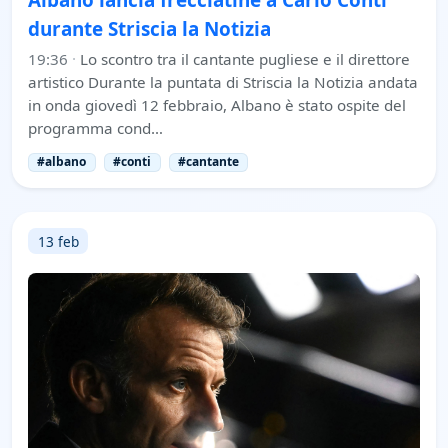
Albano lancia frecciatine a Carlo Conti
durante Striscia la Notizia
19:36
·
Lo scontro tra il cantante pugliese e il direttore
artistico Durante la puntata di Striscia la Notizia andata
in onda giovedì 12 febbraio, Albano è stato ospite del
programma cond…
#albano
#conti
#cantante
13 feb