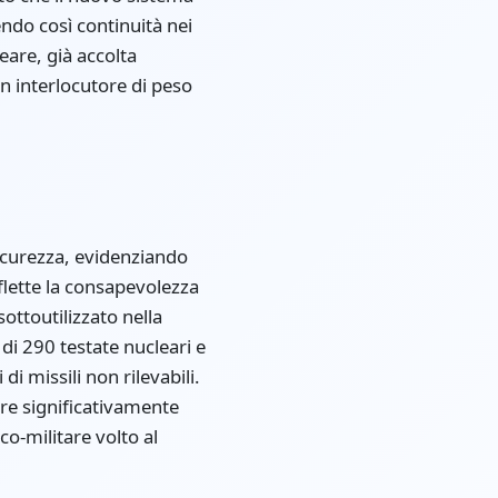
ndo così continuità nei
eare, già accolta
n interlocutore di peso
icurezza, evidenziando
flette la consapevolezza
ottoutilizzato nella
di 290 testate nucleari e
i missili non rilevabili.
re significativamente
o-militare volto al