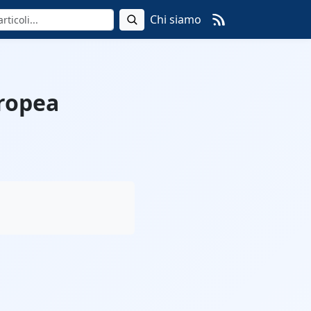
Chi siamo
uropea