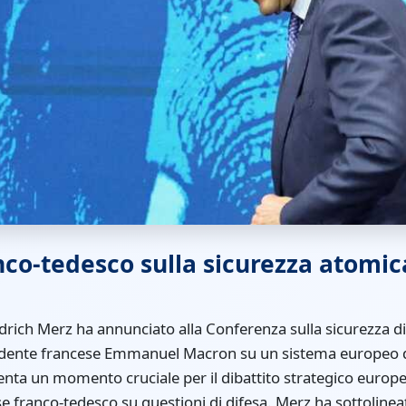
anco-tedesco sulla sicurezza atomic
iedrich Merz ha annunciato alla Conferenza sulla sicurezza d
esidente francese Emmanuel Macron su un sistema europeo d
nta un momento cruciale per il dibattito strategico euro
sse franco-tedesco su questioni di difesa. Merz ha sottoline