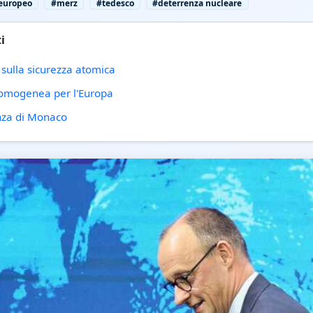
europeo
#merz
#tedesco
#deterrenza nucleare
i
 sulla sicurezza atomica
 omogenea per l'Europa
enza di Monaco