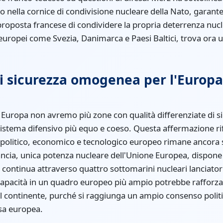
 nella cornice di condivisione nucleare della Nato, garante
 proposta francese di condividere la propria deterrenza nucl
europei come Svezia, Danimarca e Paesi Baltici, trova ora u
i sicurezza omogenea per l'Europa
 Europa non avremo più zone con qualità differenziate di s
sistema difensivo più equo e coeso. Questa affermazione ri
e, politico, economico e tecnologico europeo rimane ancora s
ncia, unica potenza nucleare dell'Unione Europea, dispone 
ontinua attraverso quattro sottomarini nucleari lanciatori d
 capacità in un quadro europeo più ampio potrebbe rafforza
l continente, purché si raggiunga un ampio consenso politic
sa europea.