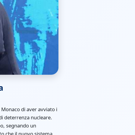
a
i Monaco di aver avviato i
i deterrenza nucleare.
peo, segnando un
ato che il nuovo sistema