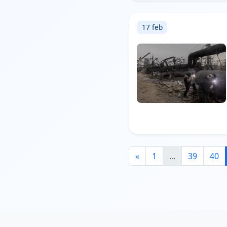
17 feb
«
1
...
39
40