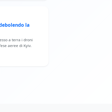
ndebolendo la
sso a terra i droni
fese aeree di Kyiv.