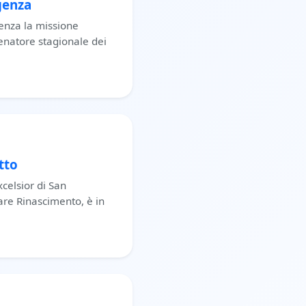
genza
ienza la missione
lenatore stagionale dei
tto
celsior di San
are Rinascimento, è in