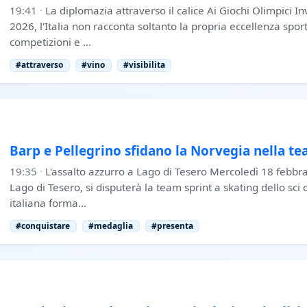
19:41
·
La diplomazia attraverso il calice Ai Giochi Olimpici I
2026, l'Italia non racconta soltanto la propria eccellenza spor
competizioni e …
#attraverso
#vino
#visibilita
Barp e Pellegrino sfidano la Norvegia nella te
19:35
·
L'assalto azzurro a Lago di Tesero Mercoledì 18 febbra
Lago di Tesero, si disputerà la team sprint a skating dello sci 
italiana forma…
#conquistare
#medaglia
#presenta