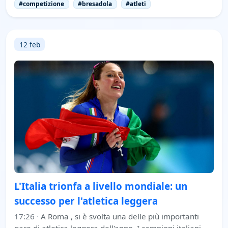
#competizione
#bresadola
#atleti
12 feb
L'Italia trionfa a livello mondiale: un
successo per l'atletica leggera
17:26
·
A Roma , si è svolta una delle più importanti
gare di atletica leggera dell'anno. I campioni italiani