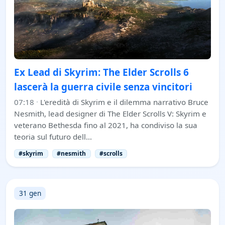
Ex Lead di Skyrim: The Elder Scrolls 6
lascerà la guerra civile senza vincitori
07:18
·
L'eredità di Skyrim e il dilemma narrativo Bruce
Nesmith, lead designer di The Elder Scrolls V: Skyrim e
veterano Bethesda fino al 2021, ha condiviso la sua
teoria sul futuro dell…
#skyrim
#nesmith
#scrolls
31 gen