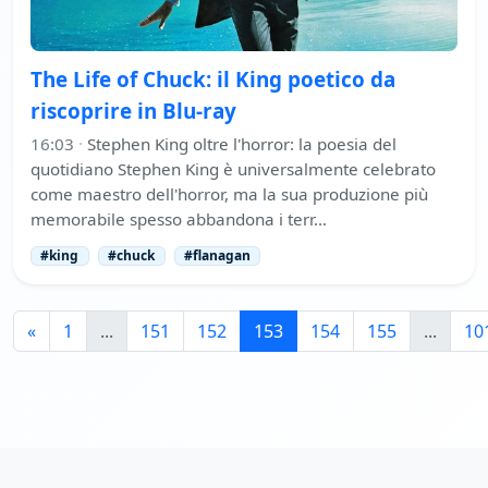
The Life of Chuck: il King poetico da
riscoprire in Blu-ray
16:03
·
Stephen King oltre l'horror: la poesia del
quotidiano Stephen King è universalmente celebrato
come maestro dell'horror, ma la sua produzione più
memorabile spesso abbandona i terr…
#king
#chuck
#flanagan
«
1
...
151
152
153
154
155
...
10