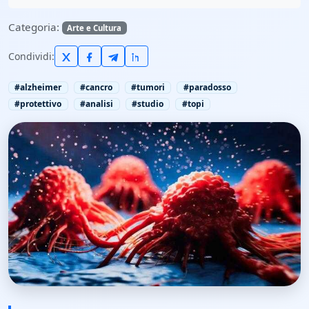
Categoria:
Arte e Cultura
Condividi:
#alzheimer
#cancro
#tumori
#paradosso
#protettivo
#analisi
#studio
#topi