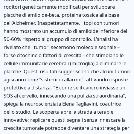
roditori geneticamente modificati per sviluppare
placche di amiloide-beta, proteina tossica alla base
dell’Alzheimer. Inaspettatamente, i topi con tumori
hanno mostrato un accumulo di amiloide inferiore del
50-60% rispetto al gruppo di controllo. L’analisi ha
rivelato che i tumori secernono molecole segnale –
forse citochine o fattori di crescita – che stimolano le
cellule immunitarie cerebrali (microglia) a eliminare le
placche. Questi risultati suggeriscono che alcuni tumori
agiscano come "sistemi di allarme", attivando risposte
protettive a distanza. "È come se il cancro inviasse un
SOS al cervello, innescando una pulizia straordinaria",
spiega la neuroscienziata Elena Tagliavini, coautrice
dello studio. La scoperta apre la strada a terapie
innovative: replicare questi segnali senza innescare la
crescita tumorale potrebbe diventare una strategia per