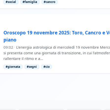
#social
#famiglia
#cancro
Oroscopo 19 novembre 2025: Toro, Cancro e V
piano
09:02
·
L’energia astrologica di mercoledì 19 novembre Mer
si presenta come una giornata di transizione, in cui l’atmosfer
rallentare il ritmo e a…
#giornata
#segni
#cio