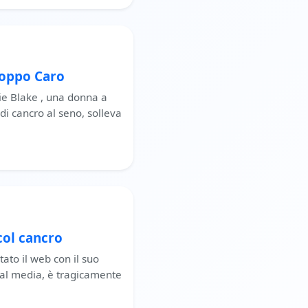
roppo Caro
ie Blake , una donna a
di cancro al seno, solleva
 col cancro
to il web con il suo
cial media, è tragicamente