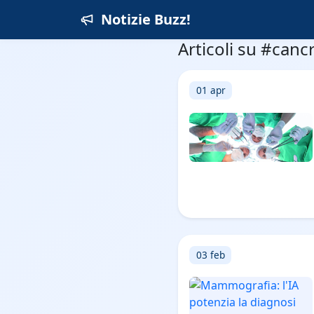
Notizie Buzz!
Articoli su #canc
01 apr
03 feb