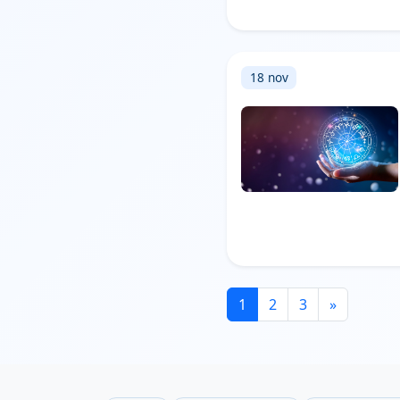
18 nov
1
2
3
»