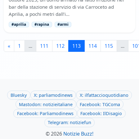
bar della stazione di servizio di via Carroceto ad
Aprilia, a pochi metri dall’i…
#aprilia
#rapina
#armi
«
1
...
111
112
113
114
115
...
10
Bluesky
X: parliamodinews
X: ilfattaccioquotidiano
Mastodon: notizieitaliane
Facebook: TGComa
Facebook: Parliamodinews
Facebook: IlDisagio
Telegram: notiziefun
© 2026
Notizie Buzz!