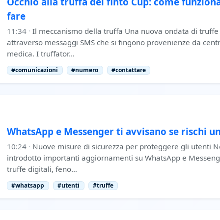
Occhio alla truffa del finto Cup: come funzion
fare
11:34
·
Il meccanismo della truffa Una nuova ondata di truffe co
attraverso messaggi SMS che si fingono provenienze da centr
medica. I truffator…
#comunicazioni
#numero
#contattare
WhatsApp e Messenger ti avvisano se rischi un
10:24
·
Nuove misure di sicurezza per proteggere gli utenti N
introdotto importanti aggiornamenti su WhatsApp e Messenge
truffe digitali, feno…
#whatsapp
#utenti
#truffe