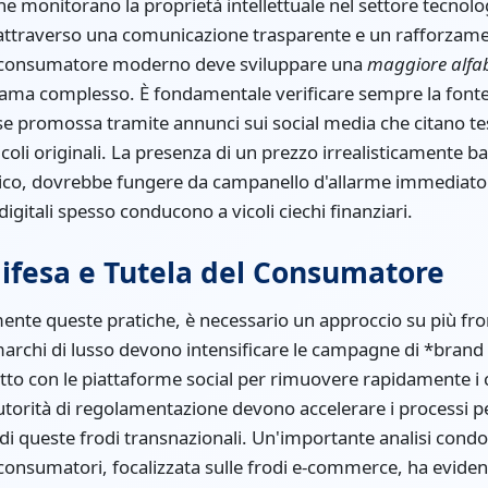
he monitorano la proprietà intellettuale nel settore tecnolo
 attraverso una comunicazione trasparente e un rafforzamen
 Il consumatore moderno deve sviluppare una
maggiore alfab
ama complesso. È fondamentale verificare sempre la fonte 
se promossa tramite annunci sui social media che citano tes
rticoli originali. La presenza di un prezzo irrealisticamente 
tico, dovrebbe fungere da campanello d'allarme immediato
digitali spesso conducono a vicoli ciechi finanziari.
Difesa e Tutela del Consumatore
ente queste pratiche, è necessario un approccio su più fron
marchi di lusso devono intensificare le campagne di *brand
tto con le piattaforme social per rimuovere rapidamente i 
 autorità di regolamentazione devono accelerare i processi pe
 di queste frodi transnazionali. Un'importante analisi cond
 consumatori, focalizzata sulle frodi e-commerce, ha evide