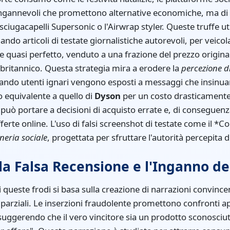
ngannevoli che promettono alternative economiche, ma di pa
asciugacapelli Supersonic o l'Airwrap styler. Queste truffe u
ndo articoli di testate giornalistiche autorevoli, per veic
ne quasi perfetto, venduto a una frazione del prezzo original
britannico. Questa strategia mira a erodere la
percezione di
uando utenti ignari vengono esposti a messaggi che insinu
 equivalente a quello di
Dyson
per un costo drasticamente 
può portare a decisioni di acquisto errate e, di conseguenz
fferte online. L'uso di falsi screenshot di testate come il *C
neria sociale
, progettata per sfruttare l'autorità percepita d
lla Falsa Recensione e l'Inganno d
 queste frodi si basa sulla creazione di narrazioni convinc
parziali. Le inserzioni fraudolente promettono confronti app
 suggerendo che il vero vincitore sia un prodotto sconosciu