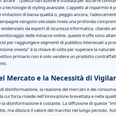
or affare". Questa narrazione è studiata per attrarre consum
 a tecnologie di styling avanzate. L'appello al risparmio 
 imitazioni di bassa qualità o, peggio ancora, l'adescamento
 campagne vengono veicolate rivela una profonda comprens
evidenziato da esperti di sicurezza informatica, citando an
onitoraggio delle minacce online, queste truffe sono altame
cisi per raggiungere segmenti di pubblico interessati a prodo
sione onesta" è la chiave di volta per superare la naturale 
iettivo primario non è solo vendere un prodotto contraffat
nti.
el Mercato e la Necessità di Vigila
di disinformazione, la reazione del mercato e dei consumato
 la cui forza risiede nell'innovazione brevettata e nella qualit
e la disinformazione è costante. La diffusione di queste "im
tte, ma diluisce il valore del marchio nel lungo periodo. Az