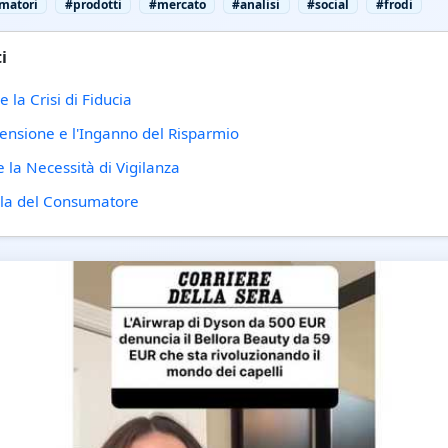
matori
#prodotti
#mercato
#analisi
#social
#frodi
i
 la Crisi di Fiducia
censione e l'Inganno del Risparmio
 la Necessità di Vigilanza
tela del Consumatore