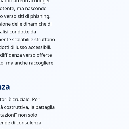
atori attenti al budget
è potente, ma nasconde
 verso siti di phishing.
ione delle dinamiche di
alisi condotte da
nte scalabili e sfruttano
tti di lusso accessibili.
diffidenza verso offerte
to, ma anche raccogliere
nza
ri è cruciale. Per
à costruttiva, la battaglia
itazioni" non solo
iende di consulenza