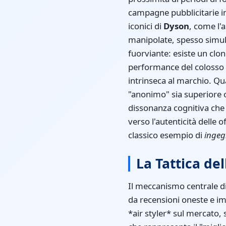
campagne pubblicitarie i
iconici di
Dyson
, come l'
manipolate, spesso simula
fuorviante: esiste un clo
performance del colosso 
intrinseca al marchio. Q
"anonimo" sia superiore o
dissonanza cognitiva che 
verso l'autenticità delle o
classico esempio di
ingeg
La Tattica de
Il meccanismo centrale di
da recensioni oneste e im
*air styler* sul mercato,