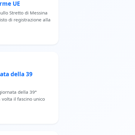
norme UE
sullo Stretto di Messina
isto di registrazione alla
ata della 39
giornata della 39ª
olta il fascino unico