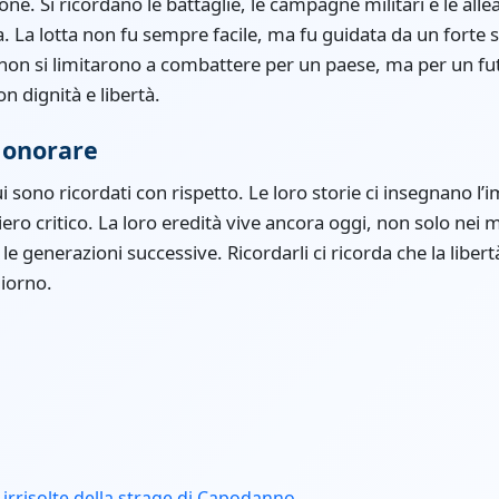
e. Si ricordano le battaglie, le campagne militari e le a
. La lotta non fu sempre facile, ma fu guidata da un forte se
on si limitarono a combattere per un paese, ma per un futu
n dignità e libertà.
 onorare
ui sono ricordati con rispetto. Le loro storie ci insegnano l
siero critico. La loro eredità vive ancora oggi, non solo ne
le generazioni successive. Ricordarli ci ricorda che la libe
giorno.
irrisolte della strage di Capodanno