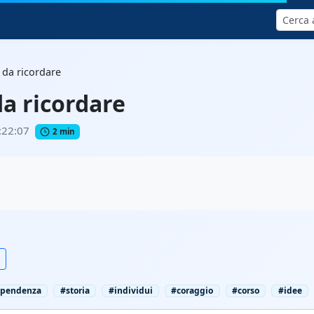
Cerca
 da ricordare
da ricordare
:22:07
2 min
ipendenza
#storia
#individui
#coraggio
#corso
#idee