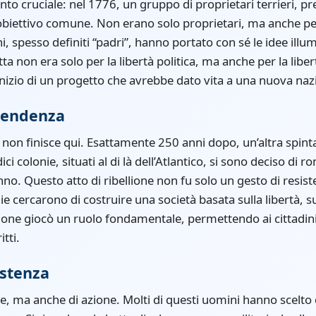
to cruciale: nel 1776, un gruppo di proprietari terrieri, p
obiettivo comune. Non erano solo proprietari, ma anche pens
ni, spesso definiti “padri”, hanno portato con sé le idee illu
ta non era solo per la libertà politica, ma anche per la liber
inizio di un progetto che avrebbe dato vita a una nuova naz
ipendenza
 non finisce qui. Esattamente 250 anni dopo, un’altra spinta
i colonie, situati al di là dell’Atlantico, si sono deciso di 
nno. Questo atto di ribellione non fu solo un gesto di resi
e cercarono di costruire una società basata sulla libertà, sul
zione giocò un ruolo fondamentale, permettendo ai cittadin
itti.
istenza
ee, ma anche di azione. Molti di questi uomini hanno scelto 