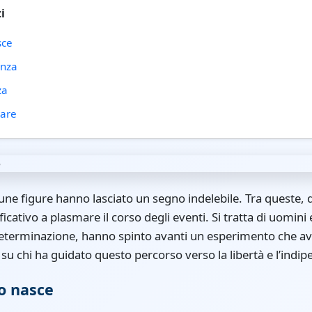
i
sce
enza
za
rare
cune figure hanno lasciato un segno indelebile. Tra queste, 
icativo a plasmare il corso degli eventi. Si tratta di uomin
 determinazione, hanno spinto avanti un esperimento che av
su chi ha guidato questo percorso verso la libertà e l’indi
o nasce