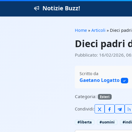
Notizie Buzz!
Home
»
Articoli
»
Dieci padri
Dieci padri 
Pubblicato: 16/02/2026, 06
Scritto da
Gaetano Logatto
✓
Categoria:
Esteri
Condividi:
#liberta
#uomini
#ind