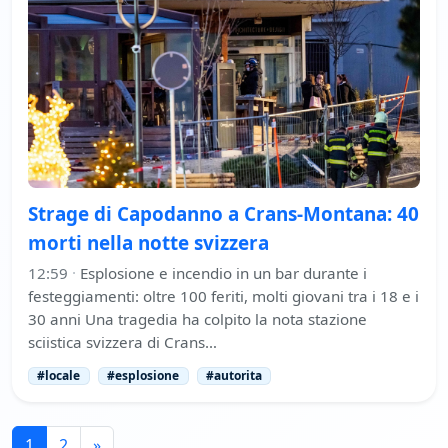
Strage di Capodanno a Crans-Montana: 40
morti nella notte svizzera
12:59
·
Esplosione e incendio in un bar durante i
festeggiamenti: oltre 100 feriti, molti giovani tra i 18 e i
30 anni Una tragedia ha colpito la nota stazione
sciistica svizzera di Crans…
#locale
#esplosione
#autorita
1
2
»