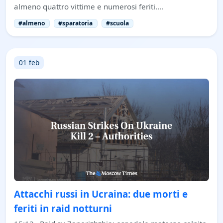
almeno quattro vittime e numerosi feriti.…
#almeno
#sparatoria
#scuola
01 feb
Attacchi russi in Ucraina: due morti e
feriti in raid notturni