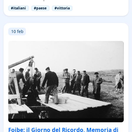
#italiani
#paese
#vittoria
10 feb
Foibe: il Giorno del Ricordo, Memoria di