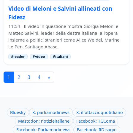
Video di Meloni e Salvini allineati con
Fidesz
11:54
·
Il video in questione mostra Giorgia Meloni e
Matteo Salvini, leader della destra italiana, all'opera
insieme a politici stranieri come Alice Weidel, Marine
Le Pen, Santiago Abasc…
#leader
#video
#italiani
1
2
3
4
»
Bluesky
X: parliamodinews
X: ilfattaccioquotidiano
Mastodon: notizieitaliane
Facebook: TGComa
Facebook: Parliamodinews
Facebook: IlDisagio