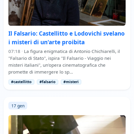
Il Falsario: Castellitto e Lodovichi svelano
i misteri di un'arte proibita
07:18
·
La figura enigmatica di Antonio Chichiarelli, il
"Falsario di Stato", ispira "Il Falsario - Viaggio nei
misteri italiani", un'opera cinematografica che
promette di immergere lo sp…
#castellitto
#falsario
#misteri
17 gen