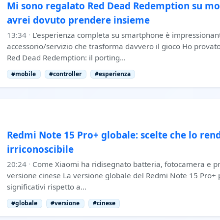
Mi sono regalato Red Dead Redemption su mob
avrei dovuto prendere insieme
13:34
·
L’esperienza completa su smartphone è impressionant
accessorio/servizio che trasforma davvero il gioco Ho provato
Red Dead Redemption: il porting…
#mobile
#controller
#esperienza
Redmi Note 15 Pro+ globale: scelte che lo re
irriconoscibile
20:24
·
Come Xiaomi ha ridisegnato batteria, fotocamera e pro
versione cinese La versione globale del Redmi Note 15 Pro+
significativi rispetto a…
#globale
#versione
#cinese