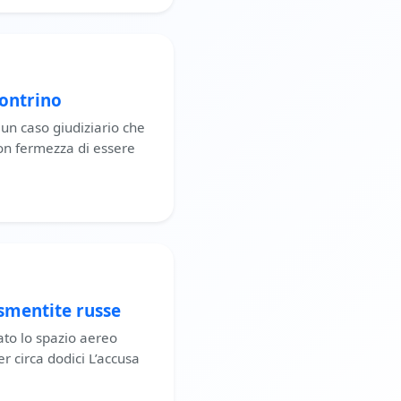
contrino
un caso giudiziario che
on fermezza di essere
 smentite russe
ato lo spazio aereo
r circa dodici L’accusa