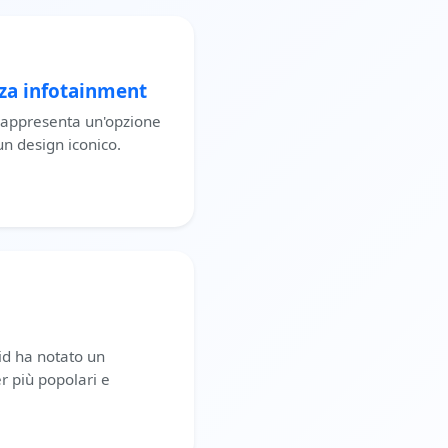
nza infotainment
 rappresenta un'opzione
un design iconico.
id ha notato un
 più popolari e