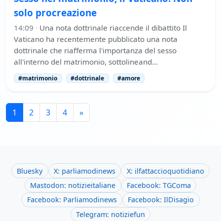
solo procreazione
14:09
·
Una nota dottrinale riaccende il dibattito Il
Vaticano ha recentemente pubblicato una nota
dottrinale che riafferma l'importanza del sesso
all'interno del matrimonio, sottolineand…
#matrimonio
#dottrinale
#amore
1
2
3
4
»
Bluesky
X: parliamodinews
X: ilfattaccioquotidiano
Mastodon: notizieitaliane
Facebook: TGComa
Facebook: Parliamodinews
Facebook: IlDisagio
Telegram: notiziefun