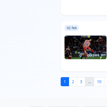
02 feb
1
2
3
...
10