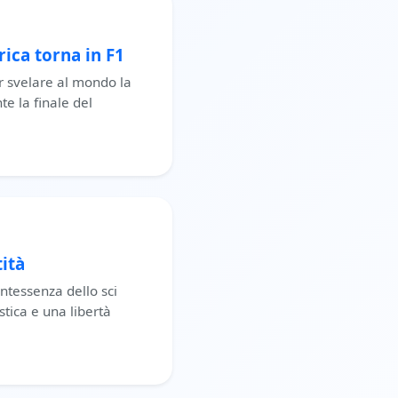
rica torna in F1
er svelare al mondo la
e la finale del
tità
intessenza dello sci
stica e una libertà