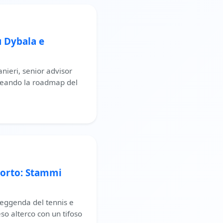
u Dybala e
anieri, senior advisor
lineando la roadmap del
porto: Stammi
leggenda del tennis e
so alterco con un tifoso