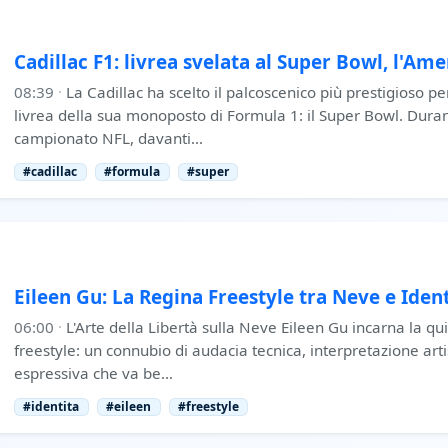
Cadillac F1: livrea svelata al Super Bowl, l'Ame
08:39
·
La Cadillac ha scelto il palcoscenico più prestigioso p
livrea della sua monoposto di Formula 1: il Super Bowl. Durant
campionato NFL, davanti…
#cadillac
#formula
#super
Eileen Gu: La Regina Freestyle tra Neve e Iden
06:00
·
L'Arte della Libertà sulla Neve Eileen Gu incarna la qu
freestyle: un connubio di audacia tecnica, interpretazione arti
espressiva che va be…
#identita
#eileen
#freestyle