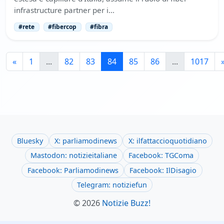
infrastructure partner per i…
#rete
#fibercop
#fibra
«
1
...
82
83
84
85
86
...
1017
Bluesky
X: parliamodinews
X: ilfattaccioquotidiano
Mastodon: notizieitaliane
Facebook: TGComa
Facebook: Parliamodinews
Facebook: IlDisagio
Telegram: notiziefun
© 2026
Notizie Buzz!