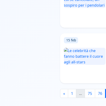
15 feb
«
1
...
75
76