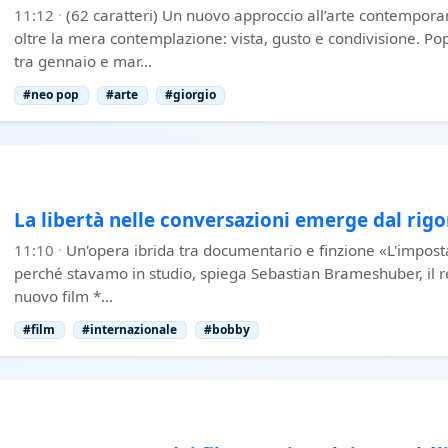
11:12
·
(62 caratteri) Un nuovo approccio all’arte contempora
oltre la mera contemplazione: vista, gusto e condivisione. Po
tra gennaio e mar…
#neo pop
#arte
#giorgio
La libertà nelle conversazioni emerge dal rigo
11:10
·
Un'opera ibrida tra documentario e finzione «L'impost
perché stavamo in studio, spiega Sebastian Brameshuber, il reg
nuovo film *…
#film
#internazionale
#bobby