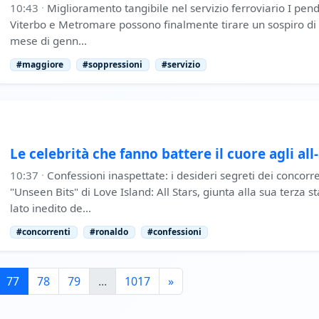
10:43
·
Miglioramento tangibile nel servizio ferroviario I pen
Viterbo e Metromare possono finalmente tirare un sospiro di sol
mese di genn…
#maggiore
#soppressioni
#servizio
Le celebrità che fanno battere il cuore agli all
10:37
·
Confessioni inaspettate: i desideri segreti dei concorre
"Unseen Bits" di Love Island: All Stars, giunta alla sua terza s
lato inedito de…
#concorrenti
#ronaldo
#confessioni
77
78
79
...
1017
»