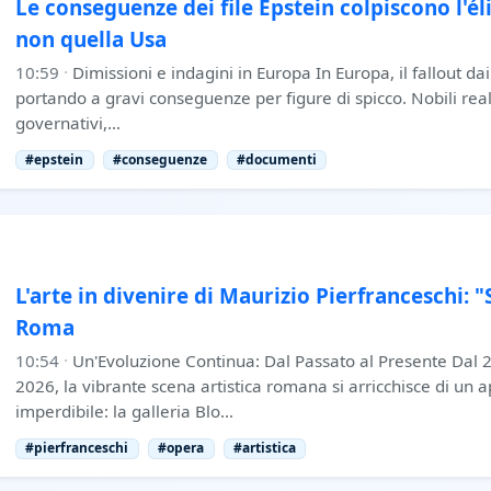
Le conseguenze dei file Epstein colpiscono l'é
non quella Usa
10:59
·
Dimissioni e indagini in Europa In Europa, il fallout dai 
portando a gravi conseguenze per figure di spicco. Nobili reali
governativi,…
#epstein
#conseguenze
#documenti
L'arte in divenire di Maurizio Pierfranceschi: 
Roma
10:54
·
Un'Evoluzione Continua: Dal Passato al Presente Dal 
2026, la vibrante scena artistica romana si arricchisce di u
imperdibile: la galleria Blo…
#pierfranceschi
#opera
#artistica