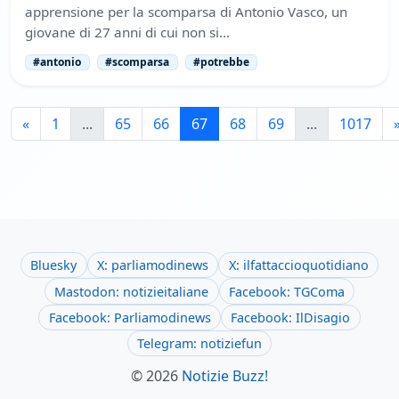
apprensione per la scomparsa di Antonio Vasco, un
giovane di 27 anni di cui non si…
#antonio
#scomparsa
#potrebbe
«
1
...
65
66
67
68
69
...
1017
Bluesky
X: parliamodinews
X: ilfattaccioquotidiano
Mastodon: notizieitaliane
Facebook: TGComa
Facebook: Parliamodinews
Facebook: IlDisagio
Telegram: notiziefun
© 2026
Notizie Buzz!